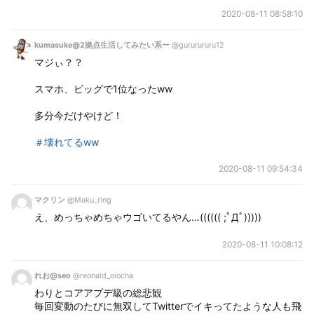
2020-08-11 08:58:10
kumasuke@2拠点生活してみたい系ー
@gururururu12
マジぃ？？
スマホ、ビッグで1位なったww
多分今だけやけど！
＃壊れてるww
2020-08-11 09:54:34
マクリン
@Maku_ring
え、めっちゃめちゃウゴいてるやん…(((((( ;ﾟДﾟ)))))
2020-08-11 10:08:12
れお@seo
@reonald_oiocha
わりとコアアプデ級の総悲観
毎回変動のたびに無双してTwitterでイキってたような人も飛