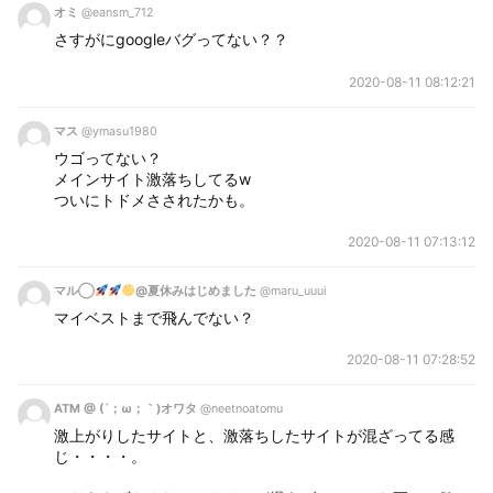
オミ
@eansm_712
さすがにgoogleバグってない？？
2020-08-11 08:12:21
マス
@ymasu1980
ウゴってない？
メインサイト激落ちしてるw
ついにトドメさされたかも。
2020-08-11 07:13:12
マル◯
@夏休みはじめました
@maru_uuui
マイベストまで飛んでない？
2020-08-11 07:28:52
ATM @ (´；ω；｀)オワタ
@neetnoatomu
激上がりしたサイトと、激落ちしたサイトが混ざってる感
じ・・・・。