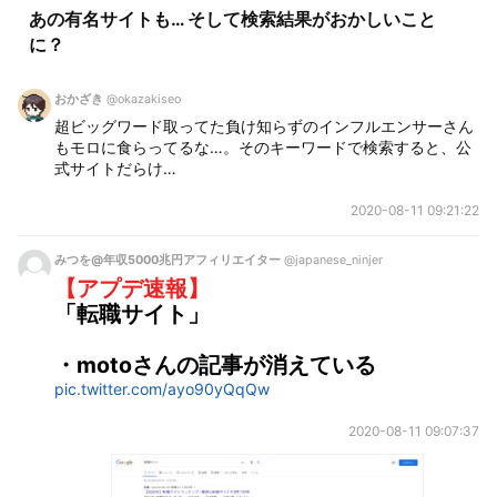
あの有名サイトも… そして検索結果がおかしいこと
に？
おかざき
@okazakiseo
超ビッグワード取ってた負け知らずのインフルエンサーさん
もモロに食らってるな…。そのキーワードで検索すると、公
式サイトだらけ…
2020-08-11 09:21:22
みつを@年収5000兆円アフィリエイター
@japanese_ninjer
【アプデ速報】
「転職サイト」
・motoさんの記事が消えている
pic.twitter.com/ayo90yQqQw
2020-08-11 09:07:37