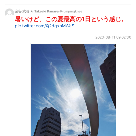
金谷 武明 ★ Takeaki Kanaya
@jumpingknee
暑いけど、この夏最高の1日という感じ。
pic.twitter.com/Q2dgxnMWaS
2020-08-11 09:02:30