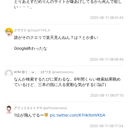
とりあえずだめりんのサイトが爆あげしてるから死んで欲し
い・・・。
2020-08-11 08:01:45
クラウド
@CloudTYPE_R
誰がそのクエリで楽天見んねん？は？とか多い
Google終わったな
2020-08-11 08:06:46
ATM @ (´；ω；｀)オワタ
@neetnoatomu
なんか検索するたびに変わるな。8年間くらい検索結果眺め
ているけど、三本の指に入る変動な気がする( ･᷄д･᷅ )
2020-08-11 08:07:10
アフィリエイトママ
@affiliatermama
1位が飛んでるー
pic.twitter.com/K1HkNmVKbA
2020-08-11 08:17:34