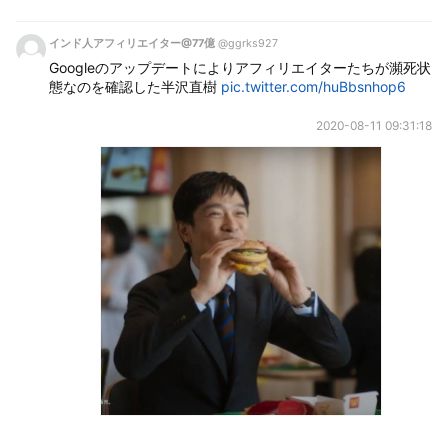
インド人アフィリエイター@77億
@ggrks927
Googleのアップデートによりアフィリエイターたちが瀕死状
態なのを確認した半沢直樹 
pic.twitter.com/huBbsnhop6
2020-08-11 09:31:18