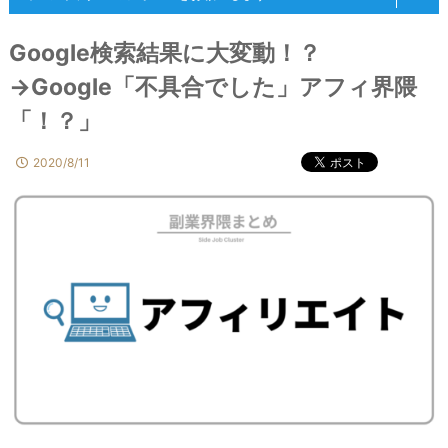
ふくまと＠副業界隈まとめ
フォローする
Google検索結果に大変動！？
@fuku_matome_com
→Google「不具合でした」アフィ界隈
副業界隈の情報・記事更新情報を1日に2～3回程度ツイート
「！？」
しています！うるさくしないので、どうかあなたのタイムラインに住ま
わせてやってくださいっヾ(｡>﹏<｡)ﾉﾞ✧*。
2020/8/11