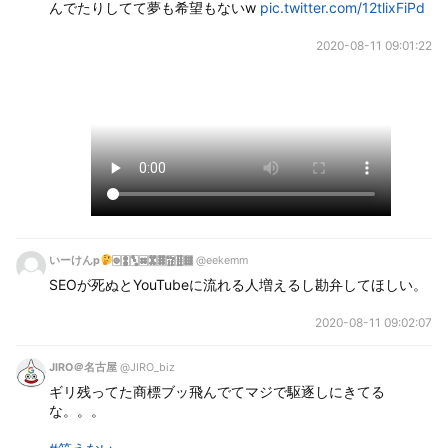
んでたりしてて夢も希望もないw 
pic.twitter.com/12tlixFiPd
2020-08-11 09:01:22
いーけんp
🀙🀚🀛🀜🀝🀞🀟🀠🀡
@eekemm
SEOが死ぬとYouTubeに流れる人増えるし勘弁してほしい。
2020-08-11 09:02:07
JIRO＠名古屋
@JIRO_biz
ギリ残ってた商標ブッ飛んでてマジで駆逐しにきてる
な。。。