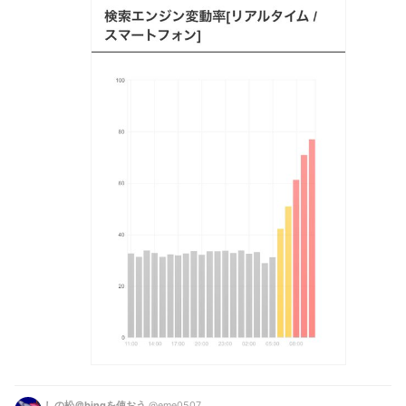
しの松＠bingを使おう
@eme0507