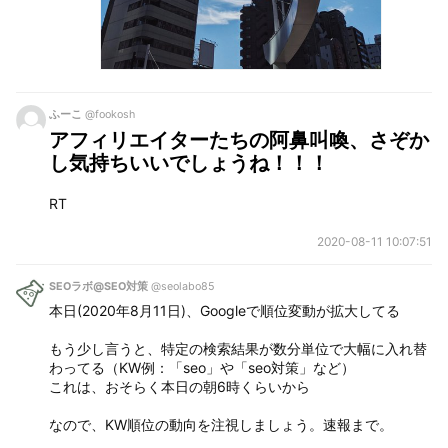
ふーこ
@fookosh
アフィリエイターたちの阿鼻叫喚、さぞか
し気持ちいいでしょうね！！！
RT
2020-08-11 10:07:51
SEOラボ@SEO対策
@seolabo85
本日(2020年8月11日)、Googleで順位変動が拡大してる
もう少し言うと、特定の検索結果が数分単位で大幅に入れ替
わってる（KW例：「seo」や「seo対策」など）
これは、おそらく本日の朝6時くらいから
なので、KW順位の動向を注視しましょう。速報まで。