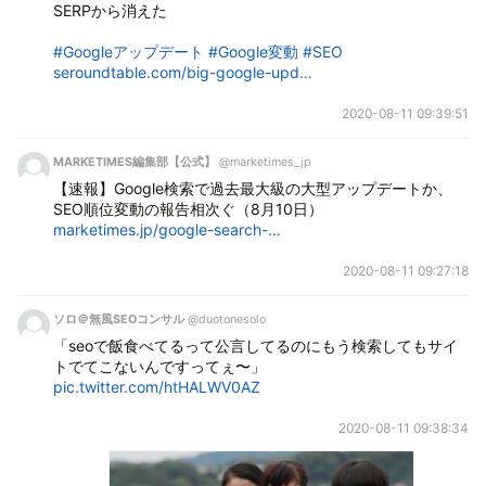
SERPから消えた
#Googleアップデート
#Google変動
#SEO
seroundtable.com/big-google-upd…
2020-08-11 09:39:51
MARKETIMES編集部【公式】
@marketimes_jp
【速報】Google検索で過去最大級の大型アップデートか、
SEO順位変動の報告相次ぐ（8月10日） 
marketimes.jp/google-search-…
2020-08-11 09:27:18
ソロ＠無風SEOコンサル
@duotonesolo
「seoで飯食べてるって公言してるのにもう検索してもサイ
トでてこないんですってぇ〜」 
pic.twitter.com/htHALWV0AZ
2020-08-11 09:38:34