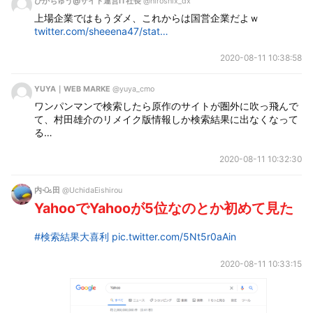
ぴかちゅう@サイト運営IT社長
@hiroshix_dx
上場企業ではもうダメ、これからは国営企業だよｗ 
twitter.com/sheeena47/stat…
2020-08-11 10:38:58
YUYA｜WEB MARKE
@yuya_cmo
ワンパンマンで検索したら原作のサイトが圏外に吹っ飛んで
て、村田雄介のリメイク版情報しか検索結果に出なくなって
る…
2020-08-11 10:32:30
内ꘐ田
@UchidaEishirou
YahooでYahooが5位なのとか初めて見た
#検索結果大喜利
pic.twitter.com/5Nt5r0aAin
2020-08-11 10:33:15